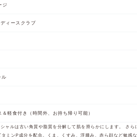
ージ
ボディースクラブ
ャル
ス＆軽食付き（時間外、お持ち帰り可能）
n フェイシャルは古い角質や脂質を分解して肌を滑らかにします。 さ
ビタミンP成分を配合。くま、くすみ、浮腫み、赤ら顔など敏感