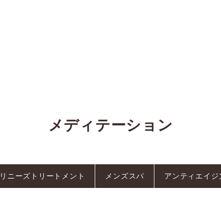
s Info
ics Info
メディテーション
リニーズトリートメント
メンズスパ
アンティエイジ