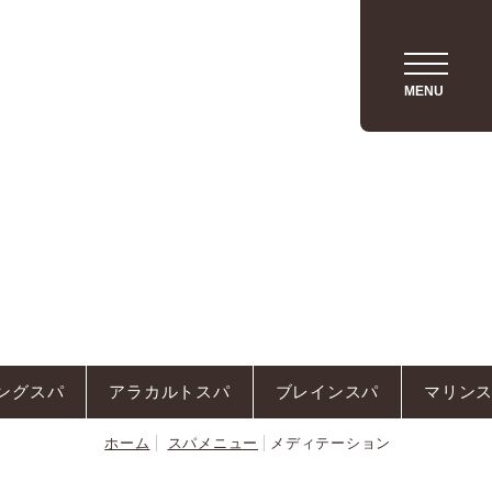
ACCESS
MENU
ングスパ
アラカルトスパ
ブレインスパ
マリン
ホーム
スパメニュー
メディテーション