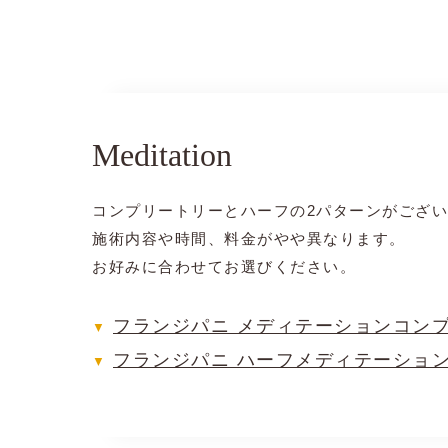
ブレインスパ
マリンスポーツ＆エステ
ご予約・お問い合わせ
Meditation
About us
コンプリートリーとハーフの2パターンがござ
施術内容や時間、料金がやや異なります。
お好みに合わせてお選びください。
中式水疗信息
フランジパニ メディテーションコン
▼
フランジパニ ハーフメディテーショ
▼
よくあるご質問