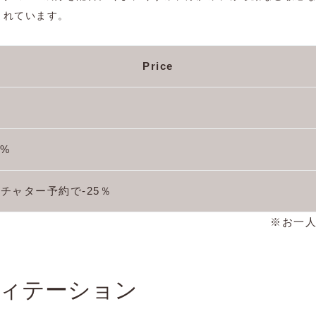
まれています。
Price
5%
チャター予約で-25％
※お一
ィテーション